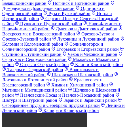
Балашихинский район
Ногинск и Ногинский район
Домодедово и Домодедовский район
Одинцово и
Одинцовский район
Руза и Рузский район
Истра и
Истринский район
Сергиев-Посад и Сергиев-Посадский
район
Пушкино и Пушкинский район
Наро-Фоминск и
Наро-Фоминский район
Дмитров и Дмитровский район
Воскресенмк и Воскресенский район
Орехово-Зуево и
Орехово-Зуевский район
Луховицы и Луховицкий район
Коломна и Коломенский район
Солнечногорск и
Солнечногорский район
Егорьевск и Егорьевский район
Ступино и Ступинский район
Чехов и Чеховский район
Серпухов и Серпуховский район
Можайск и Можайский
район
Озеры и Озерский район
Клин и Клинский район
Талдом и Талдомский район
Волоколамск и
Волоколамский район
Шаховская и Шаховский район
Лотошино и Лотошинский район
Красногорск и
Красногорский район
Химки и Химкинский район
Мытищи и Мытищинский район
Щелково и Щелковский
район
Павловский-Посад и Павлово-Посадский район
Шатура и Шатурский район
Зарайск и Зарайский район
Серебрянные пруды и Серебряно-прудский район
Ленино и
Ленинский район
Кашира и Каширский район