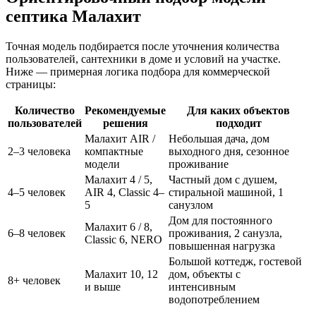
септика Малахит
Точная модель подбирается после уточнения количества
пользователей, сантехники в доме и условий на участке.
Ниже — примерная логика подбора для коммерческой
страницы:
Количество
Рекомендуемые
Для каких объектов
пользователей
решения
подходит
Малахит AIR /
Небольшая дача, дом
2–3 человека
компактные
выходного дня, сезонное
модели
проживание
Малахит 4 / 5,
Частный дом с душем,
4–5 человек
AIR 4, Classic 4–
стиральной машиной, 1
5
санузлом
Дом для постоянного
Малахит 6 / 8,
6–8 человек
проживания, 2 санузла,
Classic 6, NERO
повышенная нагрузка
Большой коттедж, гостевой
Малахит 10, 12
дом, объекты с
8+ человек
и выше
интенсивным
водопотреблением