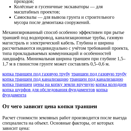
проходов;
Колёсные и гусеничные экскаваторы — для
масштабных проектов;
Самосвалы — для вывоза грунта и строительного
мусора после демонтажа сооружений.
Механизированный способ особенно эффективен при рытье
траншей под водопровод, канализационные трубы, газовую
магистраль и электрический кабель. Глубина и ширина
рассчитываются индивидуально с учётом требований проекта,
типа прокладываемых коммуникаций и особенностей
ландшафта. Минимальная ширина траншеи при глубине 1,5–
1,7 м в глинистом грунте может составлять 0,5–0,6 м.
копка траншеи под газовую трубу
траншеи под газовую трубу
копка траншеи под канализацию
траншеи под канализацию
копка траншеи
цены на копку земли вручную
копка колодцев
копка шурфов для обследования фундаментов
копка
фундамента
От чего зависит цена копки траншеи
Расчет стоимости земляных работ производится после выезда
специалиста на объект. Основные факторы, от которых
зависит цена: