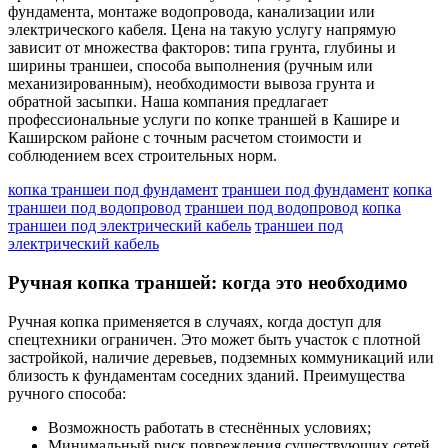
фундамента, монтаже водопровода, канализации или
электрического кабеля. Цена на такую услугу напрямую
зависит от множества факторов: типа грунта, глубины и
ширины траншеи, способа выполнения (ручным или
механизированным), необходимости вывоза грунта и
обратной засыпки. Наша компания предлагает
профессиональные услуги по копке траншей в Кашире и
Каширском районе с точным расчетом стоимости и
соблюдением всех строительных норм.
копка траншеи под фундамент
траншеи под фундамент
копка
траншеи под водопровод
траншеи под водопровод
копка
траншеи под электрический кабель
траншеи под
электрический кабель
Ручная копка траншей: когда это необходимо
Ручная копка применяется в случаях, когда доступ для
спецтехники ограничен. Это может быть участок с плотной
застройкой, наличие деревьев, подземных коммуникаций или
близость к фундаментам соседних зданий. Преимущества
ручного способа:
Возможность работать в стеснённых условиях;
Минимальный риск повреждения существующих сетей