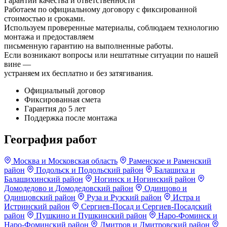
Гарантии качества и ответственности
Работаем по официальному договору с фиксированной
стоимостью и сроками.
Используем проверенные материалы, соблюдаем технологию
монтажа и предоставляем
письменную гарантию на выполненные работы.
Если возникают вопросы или нештатные ситуации по нашей
вине —
устраняем их бесплатно и без затягивания.
Официальный договор
Фиксированная смета
Гарантия до 5 лет
Поддержка после монтажа
География работ
Москва и Московская область
Раменское и Раменский
район
Подольск и Подольский район
Балашиха и
Балашихинский район
Ногинск и Ногинский район
Домодедово и Домодедовский район
Одинцово и
Одинцовский район
Руза и Рузский район
Истра и
Истринский район
Сергиев-Посад и Сергиев-Посадский
район
Пушкино и Пушкинский район
Наро-Фоминск и
Наро-Фоминский район
Дмитров и Дмитровский район