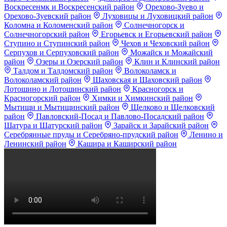
Воскресенмк и Воскресенский район
Орехово-Зуево и
Орехово-Зуевский район
Луховицы и Луховицкий район
Коломна и Коломенский район
Солнечногорск и
Солнечногорский район
Егорьевск и Егорьевский район
Ступино и Ступинский район
Чехов и Чеховский район
Серпухов и Серпуховский район
Можайск и Можайский
район
Озеры и Озерский район
Клин и Клинский район
Талдом и Талдомский район
Волоколамск и
Волоколамский район
Шаховская и Шаховский район
Лотошино и Лотошинский район
Красногорск и
Красногорский район
Химки и Химкинский район
Мытищи и Мытищинский район
Щелково и Щелковский
район
Павловский-Посад и Павлово-Посадский район
Шатура и Шатурский район
Зарайск и Зарайский район
Серебрянные пруды и Серебряно-прудский район
Ленино и
Ленинский район
Кашира и Каширский район