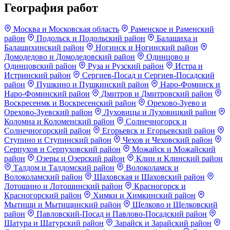
География работ
Москва и Московская область
Раменское и Раменский
район
Подольск и Подольский район
Балашиха и
Балашихинский район
Ногинск и Ногинский район
Домодедово и Домодедовский район
Одинцово и
Одинцовский район
Руза и Рузский район
Истра и
Истринский район
Сергиев-Посад и Сергиев-Посадский
район
Пушкино и Пушкинский район
Наро-Фоминск и
Наро-Фоминский район
Дмитров и Дмитровский район
Воскресенмк и Воскресенский район
Орехово-Зуево и
Орехово-Зуевский район
Луховицы и Луховицкий район
Коломна и Коломенский район
Солнечногорск и
Солнечногорский район
Егорьевск и Егорьевский район
Ступино и Ступинский район
Чехов и Чеховский район
Серпухов и Серпуховский район
Можайск и Можайский
район
Озеры и Озерский район
Клин и Клинский район
Талдом и Талдомский район
Волоколамск и
Волоколамский район
Шаховская и Шаховский район
Лотошино и Лотошинский район
Красногорск и
Красногорский район
Химки и Химкинский район
Мытищи и Мытищинский район
Щелково и Щелковский
район
Павловский-Посад и Павлово-Посадский район
Шатура и Шатурский район
Зарайск и Зарайский район