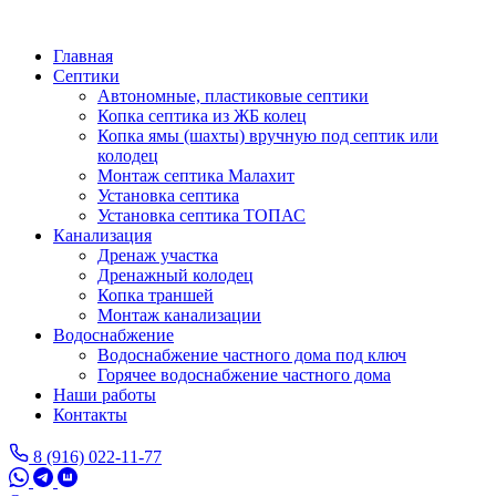
Перейти
к
Главная
основному
Септики
содержанию
Автономные, пластиковые септики
Копка септика из ЖБ колец
Копка ямы (шахты) вручную под септик или
колодец
Монтаж септика Малахит
Установка септика
Установка септика ТОПАС
Канализация
Дренаж участка
Дренажный колодец
Копка траншей
Монтаж канализации
Водоснабжение
Водоснабжение частного дома под ключ
Горячее водоснабжение частного дома
Наши работы
Контакты
8 (916) 022-11-77